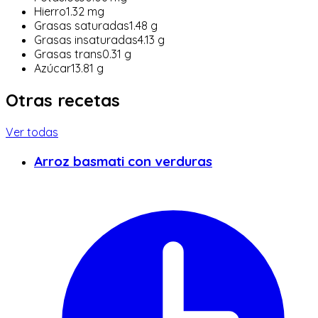
Hierro
1.32
mg
Grasas saturadas
1.48
g
Grasas insaturadas
4.13
g
Grasas trans
0.31
g
Azúcar
13.81
g
Otras recetas
Ver todas
Arroz basmati con verduras