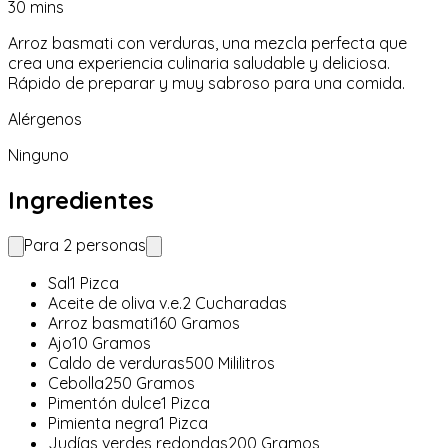
30
mins
Arroz basmati con verduras, una mezcla perfecta que
crea una experiencia culinaria saludable y deliciosa.
Rápido de preparar y muy sabroso para una comida.
Alérgenos
Ninguno
Ingredientes
Para
2
personas
Sal
1
Pizca
Aceite de oliva v.e.
2
Cucharadas
Arroz basmati
160
Gramos
Ajo
10
Gramos
Caldo de verduras
500
Mililitros
Cebolla
250
Gramos
Pimentón dulce
1
Pizca
Pimienta negra
1
Pizca
Judías verdes redondas
200
Gramos