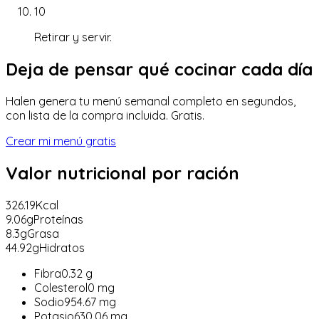
10
Retirar y servir.
Deja de pensar qué cocinar cada día
Halen genera tu menú semanal completo en segundos,
con lista de la compra incluida. Gratis.
Crear mi menú gratis
Valor nutricional
por ración
326.19
Kcal
9.06
g
Proteínas
8.3
g
Grasa
44.92
g
Hidratos
Fibra
0.32
g
Colesterol
0
mg
Sodio
954.67
mg
Potasio
630.06
mg