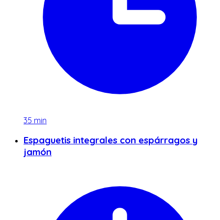
35
min
Espaguetis integrales con espárragos y
jamón